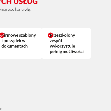
YCH USŁUG
cji pod kontrolą.
Firmowe szablony
Przeszkolony
i porządek w
zespół
dokumentach
wykorzystuje
pełnię możliwości
e.