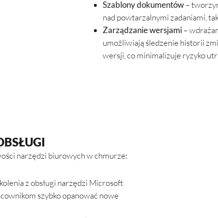
Szablony dokumentów
– tworzym
nad powtarzalnymi zadaniami, taki
Zarządzanie wersjami
– wdrażam
umożliwiają śledzenie historii 
wersji, co minimalizuje ryzyko ut
OBSŁUGI
iwości narzędzi biurowych w chmurze:
olenia z obsługi narzędzi Microsoft
racownikom szybko opanować nowe