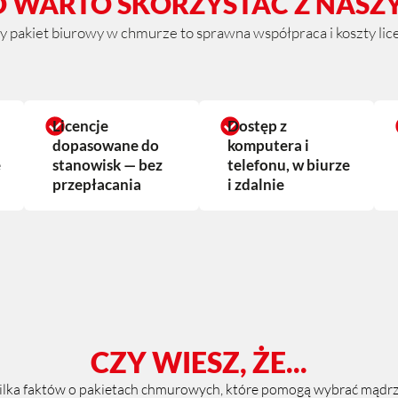
 WARTO SKORZYSTAĆ Z NASZ
pakiet biurowy w chmurze to sprawna współpraca i koszty licen
Licencje
Dostęp z
dopasowane do
komputera i
e
stanowisk — bez
telefonu, w biurze
przepłacania
i zdalnie
CZY WIESZ, ŻE...
ilka faktów o pakietach chmurowych, które pomogą wybrać mądrz