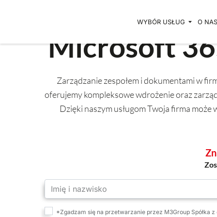
Przejdź
do
WYBÓR USŁUG
O NA
Microsoft 36
treści
Zarządzanie zespołem i dokumentami w fir
oferujemy kompleksowe wdrożenie oraz zarzą
Dzięki naszym usługom Twoja firma może w
Zn
Zos
*Zgadzam się na przetwarzanie przez M3Group Spółka z