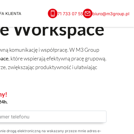
71 733 07 55
biuro@m3group.pl
FA KLIENTA
gle Workspace
awną komunikację i współpracę. W M3 Group
pace
, które wspierają efektywną pracę grupową.
e, zwiększając produktywność i ułatwiając
my!
24h.
nie drogą elektroniczną na wskazany przeze mnie adres e-