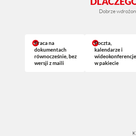
DLACZEGO
Dobrze wdrożony 
Praca na
Poczta,
dokumentach
kalendarze i
równocześnie, bez
wideokonferencj
wersji z maili
w pakiecie
K