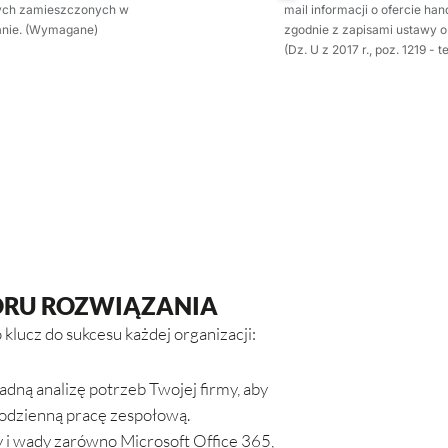
wych zamieszczonych w
mail informacji o ofercie h
tanie. (Wymagane)
zgodnie z zapisami ustawy o 
(Dz. U z 2017 r., poz. 1219 - t
ORU ROZWIĄZANIA
lucz do sukcesu każdej organizacji:
ną analizę potrzeb Twojej firmy, aby
 codzienną pracę zespołową.
 i wady zarówno Microsoft Office 365,