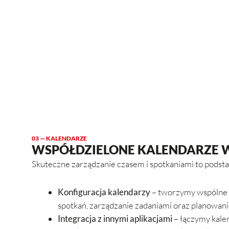
03 — KALENDARZE
WSPÓŁDZIELONE KALENDARZE W
Skuteczne zarządzanie czasem i spotkaniami to podst
Konfiguracja kalendarzy
– tworzymy wspólne k
spotkań, zarządzanie zadaniami oraz planowani
Integracja z innymi aplikacjami
– łączymy kalen