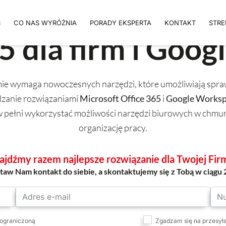
S
CO NAS WYRÓŻNIA
PORADY EKSPERTA
KONTAKT
STRE
5 dla firm i Goo
mie wymaga nowoczesnych narzędzi, które umożliwiają spr
dzanie rozwiązaniami
Microsoft Office 365
i
Google Works
 pełni wykorzystać możliwości narzędzi biurowych w chmurz
organizację pracy.
ajdźmy razem najlepsze rozwiązanie dla Twojej Fir
taw Nam kontakt do siebie, a skontaktujemy się z Tobą w ciągu 
 ograniczoną
Zgadzam się na przesyła