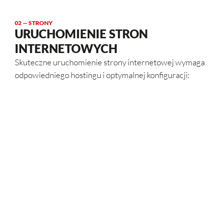
02 — STRONY
URUCHOMIENIE STRON
INTERNETOWYCH
Skuteczne uruchomienie strony internetowej wymaga
odpowiedniego hostingu i optymalnej konfiguracji:
Instalacja i konfiguracja CMS
– wdrażamy
popularne systemy zarządzania treścią, takie
jak
WordPress
,
Joomla
czy
Drupal
, które
umożliwiają łatwe tworzenie i aktualizowanie
treści na stronie.
Optymalizacja wydajności strony
–
konfigurujemy serwery oraz strony
internetowe tak, aby zapewnić szybki czas
ładowania, co jest kluczowe dla doświadczeń
użytkowników i pozycji w wynikach