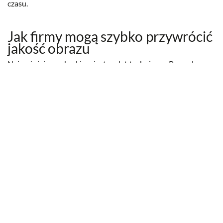
czasu.
Jak firmy mogą szybko przywrócić
jakość obrazu
Najważniejszym krokiem jest audyt techniczny. Pozwala on
ustalić, czy problem wynika z konfiguracji, okablowania, sieci,
rejestratora czy samych kamer. W wielu przypadkach
poprawa jakości jest możliwa już podczas pierwszej wizyty
serwisowej. Czasem konieczna jest wymiana pojedynczego
elementu lub aktualizacja oprogramowania.
Profesjonalne wsparcie IT oferuje kompleksową obsługę
obejmującą diagnostykę, naprawę oraz stałe monitorowanie
systemu. Dzięki temu firmy mogą mieć pewność, że
monitoring działa z najwyższą możliwą jakością, co ma
kluczowe znaczenie dla bezpieczeństwa obiektu oraz
reagowania na zdarzenia. Ten wątek rozwijamy szerzej we
wpisie
Monitoring CCTV – jak działa i dlaczego firmy go