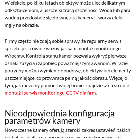
W efekcie, po kilku latach obiektyw może ulec delikatnym
odkształceniom, a uszczelki tracą szczelność. Woda lub para
wodna przedostaje się do wnętrza kamery i tworzy efekt
mgły na obrazie.
Firmy często nie zdają sobie sprawy, że regularny serwis
sprzętu jest równie ważny jak sam montaż monitoringu
Wrocław. Kontrola stanu kamer pozwala wykryć pierwsze
oznaki zużycia i zapobiec poważniejszym awariom. W razie
potrzeby można wymienić obudowę, obiektyw lub elementy
uszczelniające, co przywraca pełną jakość obrazu. Więcej o
tym, jak możemy pomóc Twojej firmie, znajdziesz na stronie
montaż i serwis monitoringu CCTV dla firm
.
Nieodpowiednia konfiguracja
parametrów kamery
Nowoczesne kamery oferują szeroki zakres ustawień, takich
jak balans bieli, tryb nocny, ekspozycja czy kompensacja