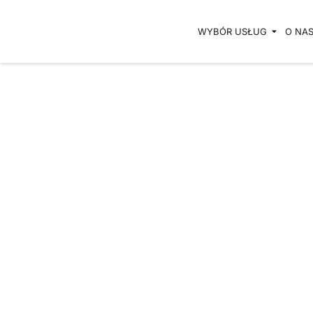
Przejdź
do
WYBÓR USŁUG
O NA
treści