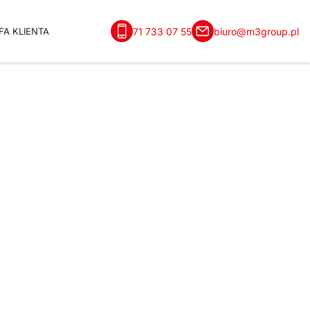
71 733 07 55
biuro@m3group.pl
FA KLIENTA