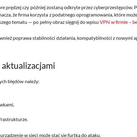
e prędzej czy później zostaną odkryte przez cyberprzestępców. Pro
znacza, że firma korzysta z podatnego oprogramowania, które moż
ększego tematu — po pełny obraz sięgnij do wpisu
VPN w firmie – b
 również poprawa stabilności działania, kompatybilności z nowymi a
 aktualizacjami
wych błędów należy:
awkami,
rastrukturze.
urządzenie w sieci może stać się furtką do ataku.