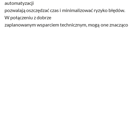
automatyzacji
pozwalają oszczędzać czas i minimalizować ryzyko błędów.
W połączeniu z dobrze
zaplanowanym wsparciem technicznym, mogą one znacząco
usprawnić działanie
każdej organizacji. Więcej o tym, jak możemy pomóc Twojej
firmie, znajdziesz na stronie
przygotowanie i konfiguracja
sprzętu komputerowego
.
Autor
Sebastian Grabosz
Specjalista IT