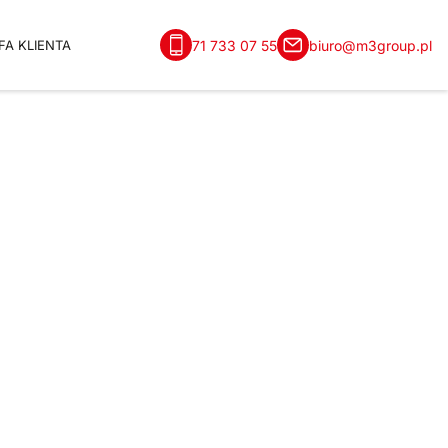
71 733 07 55
biuro@m3group.pl
FA KLIENTA