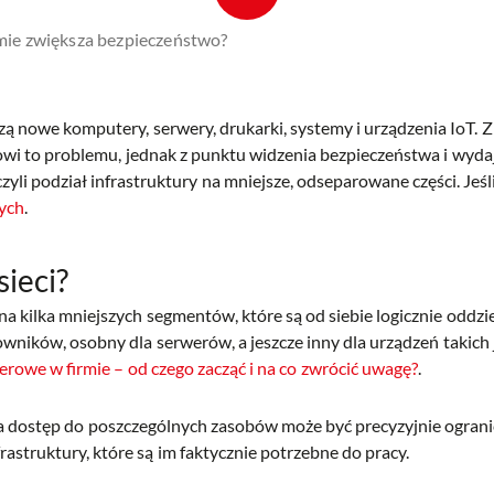
rmie zwiększa bezpieczeństwo?
zą nowe komputery, serwery, drukarki, systemy i urządzenia IoT. Z
tanowi to problemu, jednak z punktu widzenia bezpieczeństwa i w
czyli podział infrastruktury na mniejsze, odseparowane części. Jeś
wych
.
ieci?
i na kilka mniejszych segmentów, które są od siebie logicznie odd
owników, osobny dla serwerów, a jeszcze inny dla urządzeń takic
erowe w firmie – od czego zacząć i na co zwrócić uwagę?
.
, a dostęp do poszczególnych zasobów może być precyzyjnie ograni
astruktury, które są im faktycznie potrzebne do pracy.