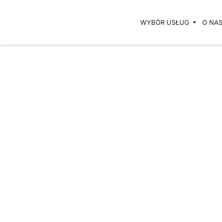
Przejdź
do
WYBÓR USŁUG
O NA
treści