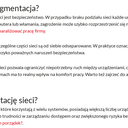
egmentacja?
i jest bezpieczeństwo. W przypadku braku podziału sieci każde u
omputera lub włamania, zagrożenie może szybko rozprzestrzenić si
sparaliżować pracę firmy
.
zególne części sieci są od siebie odseparowane. W praktyce ozna
 ryzyko poważnych naruszeń bezpieczeństwa.
ci pozwala ograniczyć niepotrzebny ruch między urządzeniami, co
irmach ma to realny wpływ na komfort pracy. Warto też zajrzeć do 
ację sieci?
h, które korzystają z wielu systemów, posiadają większą liczbę urz
o trudności w zarządzaniu dostępem oraz zwiększonego ryzyka be
h porządek?
.